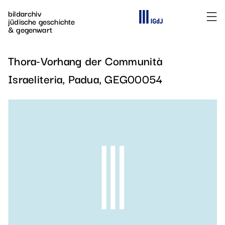
Direkt zum Inhalt
bildarchiv
Die Webseite des
jüdische geschichte
& gegenwart
Thora-Vorhang der Communità
Israeliteria, Padua, GEG00054