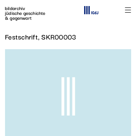
Direkt zum Inhalt
bildarchiv
Die Webseite des
jüdische geschichte
& gegenwart
Festschrift, SKR00003